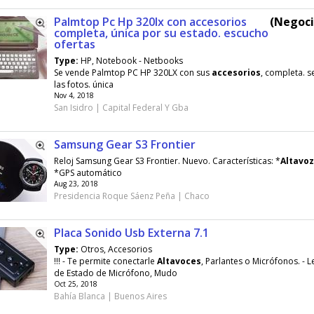
Palmtop Pc Hp 320lx con accesorios
(Negoci
completa, única por su estado. escucho
ofertas
Type:
HP, Notebook - Netbooks
Se vende Palmtop PC HP 320LX con sus
accesorios
, completa. s
las fotos. única
Nov 4, 2018
San Isidro | Capital Federal Y Gba
Samsung Gear S3 Frontier
Reloj Samsung Gear S3 Frontier. Nuevo. Características: *
Altavoz
*GPS automático
Aug 23, 2018
Presidencia Roque Sáenz Peña | Chaco
Placa Sonido Usb Externa 7.1
Type:
Otros, Accesorios
!!! - Te permite conectarle
Altavoces
, Parlantes o Micrófonos. - 
de Estado de Micrófono, Mudo
Oct 25, 2018
Bahía Blanca | Buenos Aires