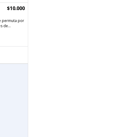
$10.000
le permuta por
s de...