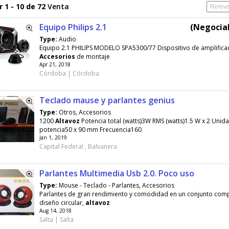
 1 - 10 de 72
Venta
Equipo Philips 2.1
(Negociab
Type:
Audio
Equipo 2.1 PHILIPS MODELO SPA5300/77 Dispositivo de amplificac
Accesorios
de montaje
Apr 21, 2018
Córdoba | Córdoba
Teclado mause y parlantes genius
Type:
Otros, Accesorios
1200
Altavoz
Potencia total (watts)3W RMS (watts)1.5 W x 2 Unid
potencia50 x 90 mm Frecuencia160
Jan 1, 2019
Capital Federal , Balvanera
Parlantes Multimedia Usb 2.0. Poco uso
Type:
Mouse - Teclado - Parlantes, Accesorios
Parlantes de gran rendimiento y comodidad en un conjunto com
diseño circular,
altavoz
Aug 14, 2018
Salta | Salta