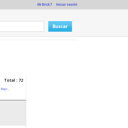
Mi Brick7
Iniciar sesión
Total : 72
z Bajo
,