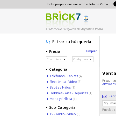
Brick7 proporciona una amplia lista de Venta
El Motor De Búsqueda De Argentina Venta
Filtrar su búsqueda
Precio
Limpiar
-
Cualquiera
Cualquiera
Categoría
Venta
Teléfonos - Tablets
(4)
Preguntas
Electrónica - Video
(3)
Altavoces
Bebés y Niños
(1)
Hobbies - Arte - Deportes
(1)
Reci
Moda y Belleza
(1)
Sub-Categoría
Puedes ca
TV - Audio - Video
(3)