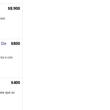
$8.900
 sus
s De
$800
ares o con
$400
esee que su