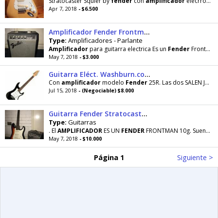
Stratocaster Squier by
fender
con
amplificador
elecrrovox gtt 40
Apr 7, 2018
- $6.500
Amplificador Fender Frontman 10G/10W
Type:
Amplificadores - Parlante
Amplificador
para guitarra electrica Es un
Fender
Frontman de 10g/10w
May 7, 2018
- $3.000
Guitarra Eléct. Washburn.con Ampl.fender
Con
amplificador
modelo
Fender
25R. Las dos SALEN JUNTAS
Jul 15, 2018
- (Negociable) $8.000
Guitarra Fender Stratocaster Squier+Ampl
Type:
Guitarras
. El
AMPLIFICADOR
ES UN
FENDER
FRONTMAN 10g. Suena increible
May 7, 2018
- $10.000
Página 1
Siguiente >