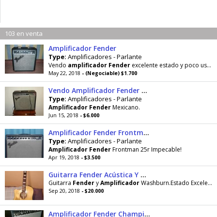
103 en venta
Amplificador Fender
Type:
Amplificadores - Parlante
Vendo
amplificador
Fender
excelente estado y poco uso no hago permuta
May 22, 2018
- (Negociable) $1.700
Vendo Amplificador Fender Guitarra 65w
Type:
Amplificadores - Parlante
Amplificador
Fender
Mexicano.
Jun 15, 2018
- $6.000
Amplificador Fender Frontman 25r Impecable!
Type:
Amplificadores - Parlante
Amplificador
Fender
Frontman 25r Impecable!
Apr 19, 2018
- $3.500
Guitarra Fender Acústica Y Amplificador
Guitarra
Fender
y
Amplificador
Washburn.Estado Excelente
Sep 20, 2018
- $20.000
Amplificador Fender Champion 40