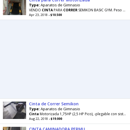
Type:
Aparatos de Gimnasio
VENDO
CINTA
PARA
CORRER
SEMIKON BASIC GYM. Peso max. 100kgs., Dimensiones: 1638*745*1325mm
Apr 23, 2018
- $10.500
Cinta de Correr Semikon
Type:
Aparatos de Gimnasio
Cinta
Motorizada 1,75HP (2,5 HP Pico), -plegable con sistema "Soft Drop", -velocidad 1 a 16 Km/h
Aug 22, 2018
- $19.000
CINTA CAMINADORA PERMUTO