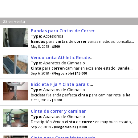
23 en venta
Bandas para Cintas de Correr
Type:
Accesorios
bandas
para
cintas
de
correr
varias medidas .consultar colocacion reparaciones .consultas
May 8, 2018
- $500
Vendo cinta Athletic Residence 2
Type:
Aparatos de Gimnasio
Cinta
para
correr
/caminar en excelente estado.
Banda
nueva y aerosol de siliconas para lubricar.
Sep 6, 2018
- (Negociable) $15.000
Bicicleta Fija Y Cinta para Correr
Type:
Aparatos de Gimnasio
bicicleta fija anda perfecta
cinta
para caminar rota la
banda
Oct 3, 2018
- $3.000
Cinta de correr y caminar
Type:
Aparatos de Gimnasio
Descripción Vendo
cinta
de
correr
en muy buen estado, muy poco uso, en excelentes condiciones como se ve
Sep 27, 2018
- (Negociable) $9.800
Cinta para Correr Motorizada