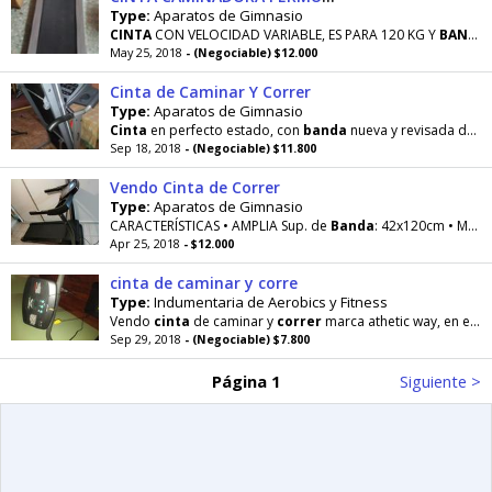
Type:
Aparatos de Gimnasio
CINTA
CON VELOCIDAD VARIABLE, ES PARA 120 KG Y
BANDA
May 25, 2018
- (Negociable) $12.000
Cinta de Caminar Y Correr
Type:
Aparatos de Gimnasio
Cinta
en perfecto estado, con
banda
nueva y revisada de punta a punta, y aunque es usada, doy
Sep 18, 2018
- (Negociable) $11.800
Vendo Cinta de Correr
Type:
Aparatos de Gimnasio
CARACTERÍSTICAS • AMPLIA Sup. de
Banda
: 42x120cm • Motor 2,5HP Reales - 3,25HP Potenciados
Apr 25, 2018
- $12.000
cinta de caminar y corre
Type:
Indumentaria de Aerobics y Fitness
Vendo
cinta
de caminar y
correr
marca athetic way, en excelente estado de uso, linda
Sep 29, 2018
- (Negociable) $7.800
Página 1
Siguiente >