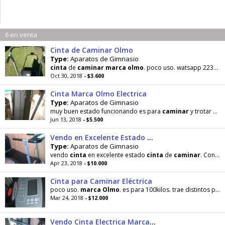
6 en venta
Cinta de Caminar Olmo
Type:
Aparatos de Gimnasio
cinta
de
caminar
marca
olmo
. poco uso. watsapp 2235706725
Oct 30, 2018
- $3.600
Cinta Marca Olmo Electrica
Type:
Aparatos de Gimnasio
muy buen estado funcionando es para
caminar
y trotar hasta 6k x hora
Jun 13, 2018
- $5.500
Vendo en Excelente Estado Cinta de Caminar
Type:
Aparatos de Gimnasio
vendo
cinta
en excelente estado
cinta
de
caminar
. Con motor anda perfecto
Apr 23, 2018
- $10.000
Cinta para Caminar Eléctrica
poco uso.
marca
Olmo
. es para 100kilos. trae distintos programas. velocidades. cuenta tiempo
Mar 24, 2018
- $12.000
Vendo Cinta Electrica Marca Olmo