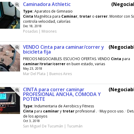
Caminadora Athletic
(Negociab
Type:
Aparatos de Gimnasio
Cinta
Magnética para
Caminar
,
trotar
o
correr
. Monitor con S
controla velocidad, calorías
Dec 18, 2018
Posadas | Misiones
VENDO Cinta para caminar/correr y
(Negociabl
bicicleta fija
PRECIOS NEGOCIABLES. ESCUCHO OFERTAS. VENDO
Cinta
para
caminar
/
trotar
/
correr
en buen estado, varias
May 23, 2018
Mar Del Plata | Buenos Aires
CINTA para correr caminar
(Negociabl
PROFESIONAL ANCHA, CÓMODA Y
POTENTE
Type:
Indumentaria de Aerobics y Fitness
Cinta
para
caminar
y
trotar
profesional . · Muy poco uso. · Det
de los apoyos
Oct 3, 2018
San Miguel De Tucumán | Tucumán