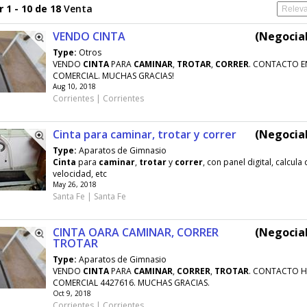
 1 - 10 de 18
Venta
VENDO CINTA
(Negociab
Type:
Otros
VENDO
CINTA
PARA
CAMINAR
,
TROTAR
,
CORRER
. CONTACTO E
COMERCIAL. MUCHAS GRACIAS!
Aug 10, 2018
Corrientes | Corrientes
Cinta para caminar, trotar y correr
(Negociab
Type:
Aparatos de Gimnasio
Cinta
para
caminar
,
trotar
y
correr
, con panel digital, calcula 
velocidad, etc
May 26, 2018
Santa Fe | Santa Fe
CINTA OARA CAMINAR, CORRER
(Negociab
TROTAR
Type:
Aparatos de Gimnasio
VENDO
CINTA
PARA
CAMINAR
,
CORRER
,
TROTAR
. CONTACTO 
COMERCIAL 4427616. MUCHAS GRACIAS.
Oct 9, 2018
Corrientes | Corrientes