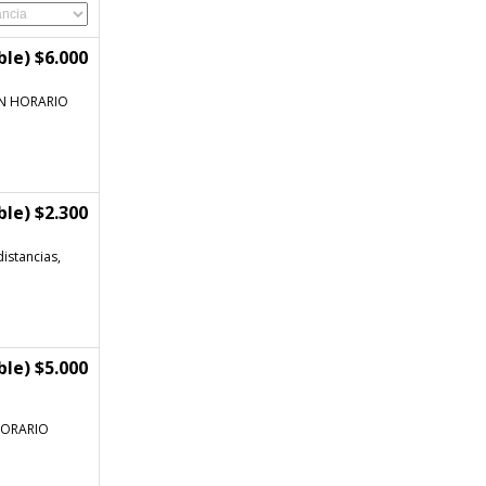
le) $6.000
N HORARIO
le) $2.300
distancias,
le) $5.000
HORARIO