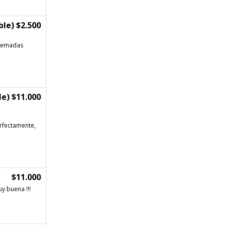
le) $2.500
quemadas
e) $11.000
erfectamente,
$11.000
y buena !!!