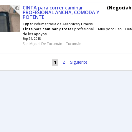
CINTA para correr caminar
(Negociabl
PROFESIONAL ANCHA, CÓMODA Y
POTENTE
Type:
Indumentaria de Aerobics y Fitness
Cinta
para
caminar
y
trotar
profesional . · Muy poco uso. · Det
de los apoyos
Sep 24, 2018
San Miguel De Tucumán | Tucumán
1
2
Siguiente