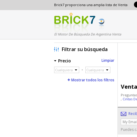
Brick7 proporciona una amplia lista de Venta
El Motor De Búsqueda De Argentina Venta
Filtrar su búsqueda
Precio
Limpiar
-
Cualquiera
Cualquiera
Mostrar todos los filtros
Venta
Preguntas
,
Cintas D
Reci
Puedes ca