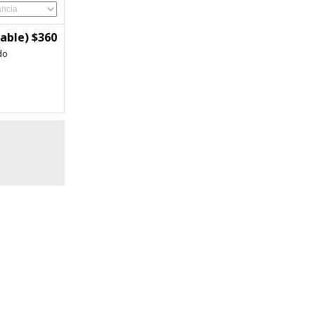
able) $360
do