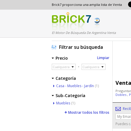
Brick7 proporciona una amplia lista de Venta
El Motor De Búsqueda De Argentina Venta
Filtrar su búsqueda
Precio
Limpiar
-
Cualquiera
Cualquiera
Categoría
Venta
Casa - Muebles - Jardín
(1)
Preguntas
Dobles
,
P
Sub-Categoría
Muebles
(1)
Reci
Mostrar todos los filtros
Puedes ca