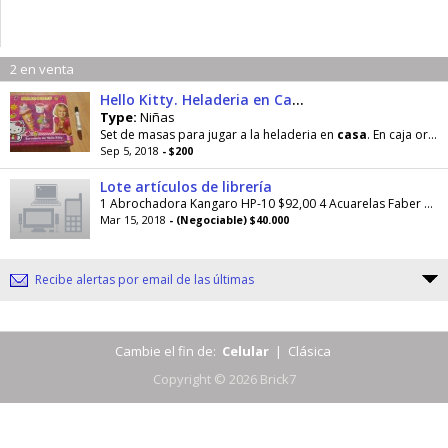
2 en venta
Hello Kitty. Heladeria en Casa de Masas!
Type:
Niñas
Set de masas para jugar a la heladeria en
casa
. En caja original. No incluye las masas
Sep 5, 2018
- $200
Lote artículos de librería
1 Abrochadora Kangaro HP-10 $92,00 4 Acuarelas Faber x12 $184,00 8 Adhesivo en barra Pelikan 20gr $138,00 6 Adhesivo vinillico Color Model $13,80 2...
Mar 15, 2018
- (Negociable) $40.000
Recibe alertas por email de las últimas
Cambie el fin de:
Celular
|
Clásica
Copyright © 2026 Brick7