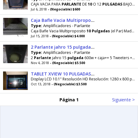
CAJA VACIA PARA
PARLANTE
DE
10
O 12
PULGADAS
BAJO O GUITARRA TECLADOS ETC.. WHASA 1170976605
Jul 6, 2018
- (Negociable) $600
Caja Bafle Vacia Multiproposito 10 Pulgadas el Par
Type:
Amplificadores - Parlante
Caja Bafle Vacia Multiproposito
10
Pulgadas
(el Par) Madera Multilaminado 18mm Son cajas-monitor
Jul 15, 2018
- (Negociable) $4.000
2 Parlante jahro 15 pulgada 600w caja 5 Tweeters 1 Bocinas
Type:
Amplificadores - Parlante
2
Parlante
jahro 15
pulgada
600w + caja++ 5 Tweeters + 1 Bocinas todo completo pido 5.500 se retira
Nov 4, 2018
- (Negociable) $5.500
TABLET XVIEW 10 PULGADAS HD 16GB
Display LCD 10.1" Resolución HD Resolución: 1280 x 800 pixeles Mirá imágenes más claras. Gracias a su pantalla de gran contraste y brillo, nunca...
Oct 13, 2018
- (Negociable) $3.500
Página 1
Siguiente >