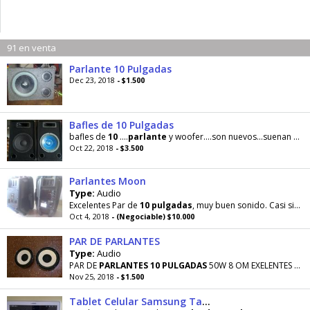
91 en venta
Parlante 10 Pulgadas
Dec 23, 2018
- $1.500
Bafles de 10 Pulgadas
bafles de
10
....
parlante
y woofer....son nuevos...suenan muy bien... Whatsapp 1556142104
Oct 22, 2018
- $3.500
Parlantes Moon
Type:
Audio
Excelentes Par de
10
pulgadas
, muy buen sonido. Casi sin uso !!
Oct 4, 2018
- (Negociable) $10.000
PAR DE PARLANTES
Type:
Audio
PAR DE
PARLANTES
10
PULGADAS
50W 8 OM EXELENTES REMATO $1500 X LOS DOS - PERMUTO
Nov 25, 2018
- $1.500
Tablet Celular Samsung Tab 2 3g