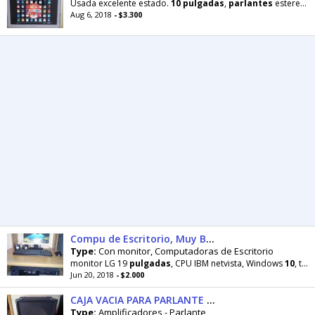
Usada excelente estado.
10
pulgadas
,
parlantes
estereo, todas las funciones de celular. Whatsapp
Aug 6, 2018
- $3.300
Compu de Escritorio, Muy Buen Estado
Type:
Con monitor, Computadoras de Escritorio
monitor LG 19
pulgadas
, CPU IBM netvista, Windows
10
, teclado mouse y
Jun 20, 2018
- $2.000
CAJA VACIA PARA PARLANTE DE 10 O 12 PULGADAS NO peavey fender squier mackie shure boss korg roland vox epiphone gibson
Type:
Amplificadores - Parlante