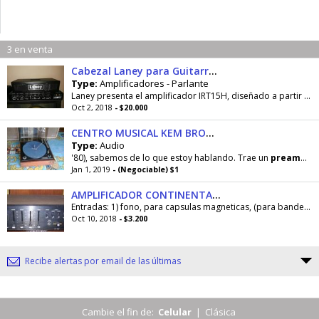
3 en venta
Cabezal Laney para Guitarra Ironheart Ir
Type:
Amplificadores - Parlante
Laney presenta el amplificador IRT15H, diseñado a partir de el Laney Ironheart IRT120H pero reduciendo su potencia a 15 watts. Es un amplificador de...
Oct 2, 2018
- $20.000
CENTRO MUSICAL KEM BROWN Para nostalgicos
Type:
Audio
'80), sabemos de lo que estoy hablando. Trae un
preamplificador
Jan 1, 2019
- (Negociable) $1
AMPLIFICADOR CONTINENTAL, SONY ARGENTINA EN LOS 70s
Entradas: 1) fono, para capsulas magneticas, (para bandeja de vinilos). 2) fono, para capsulas ceramicas, (para bandeja de vinilos). en las 2...
Oct 10, 2018
- $3.200
Recibe alertas por email de las últimas
Cambie el fin de:
Celular
|
Clásica