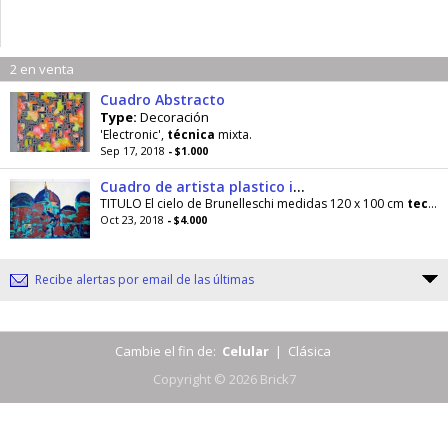
2 en venta
Cuadro Abstracto
Type:
Decoración
'Electronic',
técnica
mixta.
Sep 17, 2018
- $1.000
Cuadro de artista plastico independiente Liliana Catena
TITULO El cielo de Brunelleschi medidas 120 x 100 cm
tecnica
Oct 23, 2018
- $4.000
Recibe alertas por email de las últimas
Cambie el fin de:
Celular
|
Clásica
Copyright © 2026 Brick7