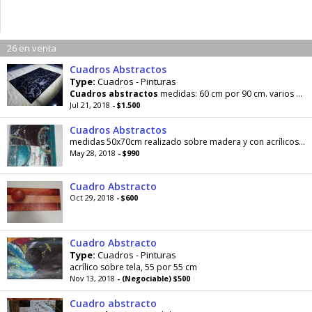
26 en venta
Cuadros Abstractos
Type:
Cuadros - Pinturas
Cuadros
abstractos
medidas: 60 cm por 90 cm. varios modelos. Rústicos y
Jul 21, 2018
- $1.500
Cuadros Abstractos
medidas 50x70cm realizado sobre madera y con acrílicos de alta calidad, cuenta con texturas y relieves
May 28, 2018
- $990
Cuadro Abstracto
Oct 29, 2018
- $600
Cuadro Abstracto
Type:
Cuadros - Pinturas
acrílico sobre tela, 55 por 55 cm
Nov 13, 2018
- (Negociable) $500
Cuadro abstracto