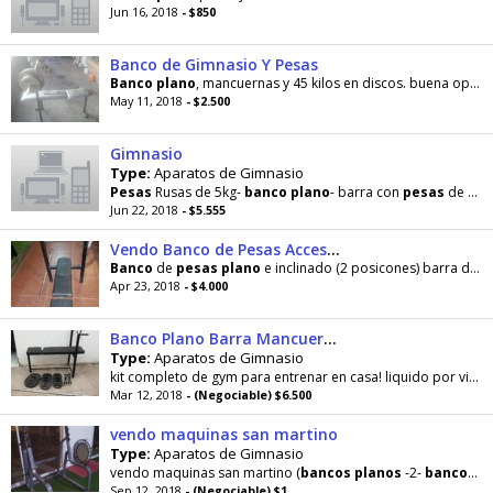
Jun 16, 2018
- $850
Banco de Gimnasio Y Pesas
Banco
plano
, mancuernas y 45 kilos en discos. buena oportunidad. Se retira en González Catan
May 11, 2018
- $2.500
Gimnasio
Type:
Aparatos de Gimnasio
Pesas
Rusas de 5kg-
banco
plano
- barra con
pesas
de 17kg
Jun 22, 2018
- $5.555
Vendo Banco de Pesas Accesorios
Banco
de
pesas
plano
e inclinado (2 posicones) barra de acero de 1.70 m dos mancuernas y 40 kg
Apr 23, 2018
- $4.000
Banco Plano Barra Mancuerna Pesas 52kg
Type:
Aparatos de Gimnasio
kit completo de gym para entrenar en casa! liquido por viaje. Excelente estado, compuesto por
Mar 12, 2018
- (Negociable) $6.500
vendo maquinas san martino
Type:
Aparatos de Gimnasio
vendo maquinas san martino (
bancos
planos
-2-
bancos
in
Sep 12, 2018
- (Negociable) $1