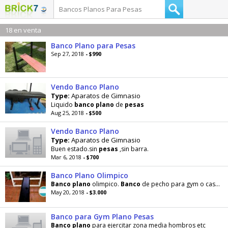
18 en venta
Banco Plano para Pesas
Sep 27, 2018
- $990
Vendo Banco Plano
Type:
Aparatos de Gimnasio
Liquido
banco
plano
de
pesas
Aug 25, 2018
- $500
Vendo Banco Plano
Type:
Aparatos de Gimnasio
Buen estado.sin
pesas
,sin barra.
Mar 6, 2018
- $700
Banco Plano Olimpico
Banco
plano
olimpico.
Banco
de pecho para gym o casa. Gimnasio,
May 20, 2018
- $3.000
Banco para Gym Plano Pesas
Banco
plano
para ejercitar zona media hombros etc