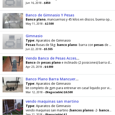
Jun 16, 2018
- $850
Banco de Gimnasio Y Pesas
Banco
plano
, mancuernas y 45 kilos en discos. buena oportunidad. Se retira en González Catan
May 11, 2018
- $2.500
Gimnasio
Type:
Aparatos de Gimnasio
Pesas
Rusas de 5kg-
banco
plano
- barra con
pesas
de 17kg
Jun 22, 2018
- $5.555
Vendo Banco de Pesas Accesorios
Banco
de
pesas
plano
e inclinado (2 posicones) barra de acero de 1.70 m dos mancuernas y 40 kg
Apr 23, 2018
- $4.000
Banco Plano Barra Mancuerna Pesas 52kg
Type:
Aparatos de Gimnasio
kit completo de gym para entrenar en casa! liquido por viaje. Excelente estado, compuesto por
Mar 12, 2018
- (Negociable) $6.500
vendo maquinas san martino
Type:
Aparatos de Gimnasio
vendo maquinas san martino (
bancos
planos
-2-
bancos
in
Sep 12, 2018
- (Negociable) $1