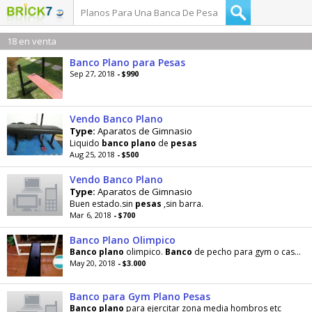
18 en venta
Banco Plano para Pesas
Sep 27, 2018
- $990
Vendo Banco Plano
Type:
Aparatos de Gimnasio
Liquido
banco
plano
de
pesas
Aug 25, 2018
- $500
Vendo Banco Plano
Type:
Aparatos de Gimnasio
Buen estado.sin
pesas
,sin barra.
Mar 6, 2018
- $700
Banco Plano Olimpico
Banco
plano
olimpico.
Banco
de pecho para gym o casa. Gimnasio,
May 20, 2018
- $3.000
Banco para Gym Plano Pesas
Banco
plano
para ejercitar zona media hombros etc